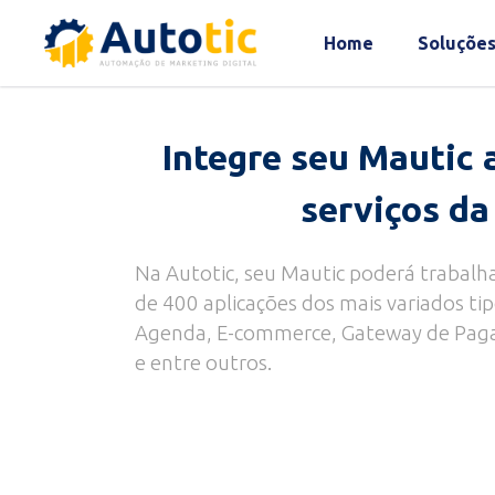
Home
Soluçõe
Integre seu Mautic
serviços d
Na Autotic, seu Mautic poderá trabal
de 400 aplicações dos mais variados ti
Agenda, E-commerce, Gateway de Paga
e entre outros.