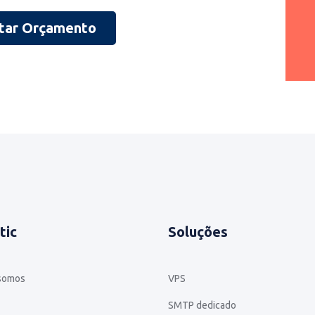
itar Orçamento
tic
Soluções
somos
VPS
SMTP dedicado