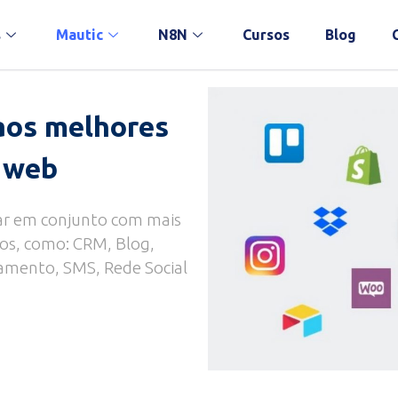
s
Mautic
N8N
Cursos
Blog
 aos
melhores
a web
har em conjunto com mais
pos, como: CRM, Blog,
mento, SMS, Rede Social