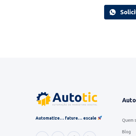
Solic
Auto
Automatize… fature… escale
Quem 
Blog