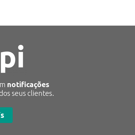
om
notificações
os seus clientes.
is