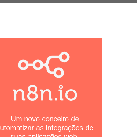
Um novo conceito de
utomatizar as integrações de
suas aplicações web.