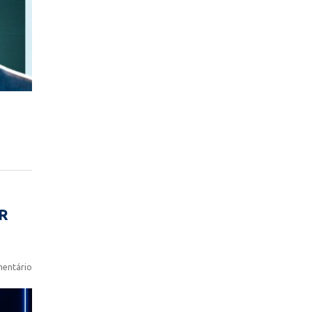
R
entário