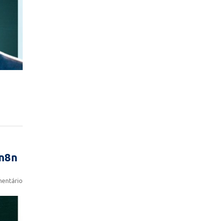
 n8n
entário