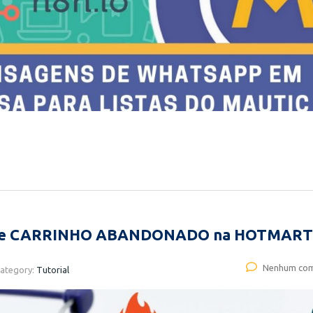
 de CARRINHO ABANDONADO na HOTMART
Nenhum com
ategory:
Tutorial