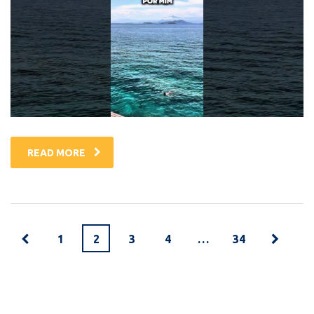
READ MORE
1
2
3
4
…
34