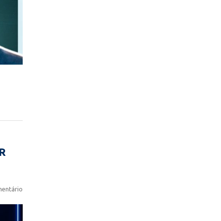
R
entário