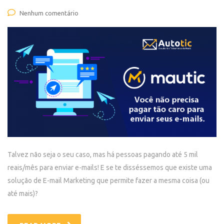
Nenhum comentário
Talvez não seja o seu caso, mas há pessoas pagando até 5 mil
reais/mês para enviar e-mails! E se te disséssemos que existe uma
solução de E-mail Marketing que permite fazer a mesma coisa (ou
até mais)?