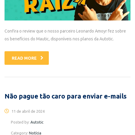
Confira o review que o nosso parceiro Leonardo Amoyr fez sobre
os benefícios do Mautic, disponíveis nos planos da Autotic.
READ MORE
Não pague tão caro para enviar e-mails
11 de abril de 2024
Posted by:
Autotic
Category:
Notícia