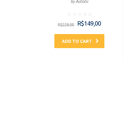
by Autotic
Rated
R$
149,00
0
R$
229,00
out
of
5
ADD TO CART