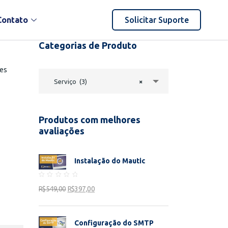
Contato
Solicitar Suporte
Categorias de Produto
ões
Serviço (3)
×
Produtos com melhores
avaliações
Instalação do Mautic
Rated
R$
549,00
R$
397,00
0
out
of
5
Configuração do SMTP