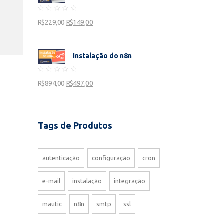
Rated
R$
229,00
R$
149,00
0
out
of
5
Instalação do n8n
Rated
R$
894,00
R$
497,00
0
out
of
5
Tags de Produtos
autenticação
configuração
cron
e-mail
instalação
integração
mautic
n8n
smtp
ssl