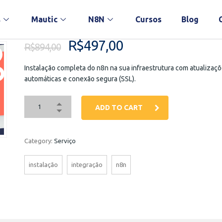
s
Mautic
N8N
Cursos
Blog
R$
497,00
R$
894,00
Instalação completa do n8n na sua infraestrutura com atualizaç
automáticas e conexão segura (SSL).
ADD TO CART
Category:
Serviço
instalação
integração
n8n