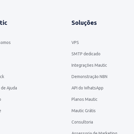
tic
Soluções
somos
VPS
SMTP dedicado
Integrações Mautic
ck
Demonstração N8N
 de Ajuda
API do WhatsApp
o
Planos Mautic
e
Mautic Grátis
Consultoria
Assessoria de Marketing