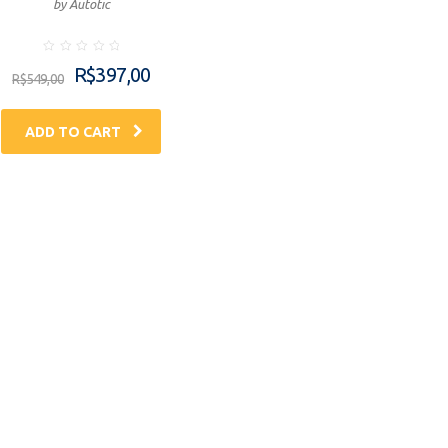
by Autotic
Rated
R$
397,00
0
R$
549,00
out
of
5
ADD TO CART