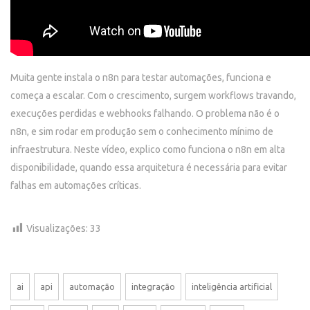
Muita gente instala o n8n para testar automações, funciona e
começa a escalar. Com o crescimento, surgem workflows travando,
execuções perdidas e webhooks falhando. O problema não é o
n8n, e sim rodar em produção sem o conhecimento mínimo de
infraestrutura. Neste vídeo, explico como funciona o n8n em alta
disponibilidade, quando essa arquitetura é necessária para evitar
falhas em automações críticas.
Visualizações:
33
ai
api
automação
integração
inteligência artificial